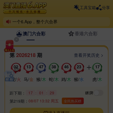
喜欢6.App的家人，动动小手帮分享！
工具宝箱
分享
祝各位好运爆棚，天天喜中百万！
一个6.App，整个六合界
澳门六合彩
香港六合彩
第
2026218
期
查看开奖历史 >
02
13
47
38
46
23
17
蛇
/
火
马
/
金
猴
/
木
蛇
/
木
鸡
/
木
猴
/
水
虎
/
木
17
:
01
:
29
眯牌
距下期：
08/07 13:32 周五
第219期：
全民热买榜
进入直播间