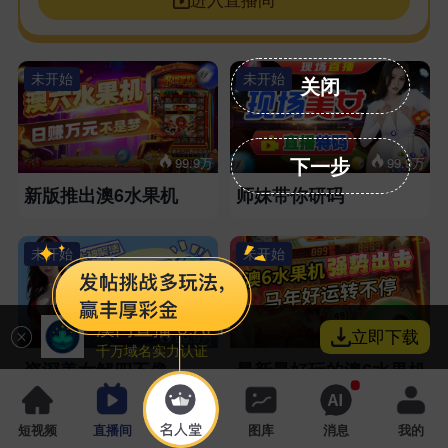
未开始
未开始
关闭
下一步
99.9万
99.9万
新版推出澳6水果机
师妹带你研码
未开始
未开始
澳门直播 6.APP
立即下载
99.9万
99.9万
千万域名实力认证
资深美女解四不像
最新最好玩的澳6水果机
未开始
未开始
短视频
直播间
名人堂
图库
消息
我的